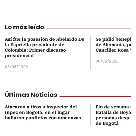
Lo más leído
Así fue la posesión de Abelardo De
Se pidió beneplá
la Espriella presidente de
de Alemania, pero
Colombia: Primer discurso
Canciller Rosa Vi
presidencial
06/08/2026
08/08/2026
Últimas Noticias
Atacaron a tiros a inspector del
Fin de semana fes
Inpec en Bogotá: en el lugar
Batalla de Boyacá
hallaron panfletos con amenazas
personas despach
de Bogotá