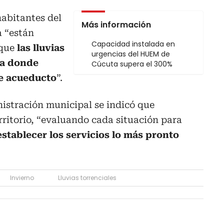
habitantes del
Más información
 “están
Capacidad instalada en
rque
las lluvias
urgencias del HUEM de
nta donde
Cúcuta supera el 300%
te acueducto
”.
nistración municipal se indicó que
ritorio, “evaluando cada situación para
stablecer los servicios lo más pronto
Invierno
Lluvias torrenciales