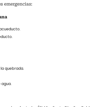
es emergencias:
ana
 acueducto.
educto.
 la quebrada.
e agua.