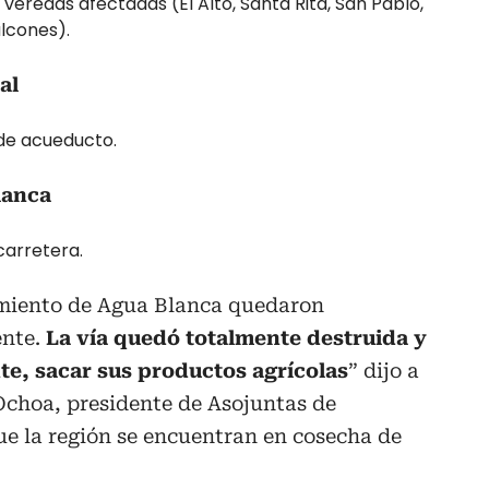
 veredas afectadas (El Alto, Santa Rita, San Pablo,
lcones).
al
 de acueducto.
lanca
carretera.
imiento de Agua Blanca quedaron
nte.
La vía quedó totalmente destruida y
gente, sacar sus productos agrícolas
” dijo a
Ochoa, presidente de Asojuntas de
ue la región se encuentran en cosecha de