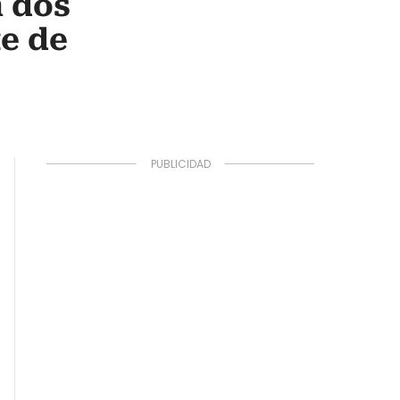
n dos
te de