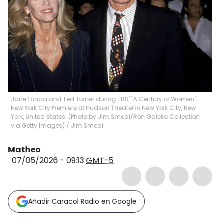
Jane Fonda and Ted Turner during TBS' "A Century of Women"
New York City Premiere at Hudson Theater in New York City, New
York, United States. (Photo by Jim Smeal/Ron Galella Collection
via Getty Images)
/
Jim Smeal
Matheo
07/05/2026 - 09:13
GMT-5
Añadir Caracol Radio en Google