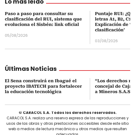
Lo más leído
Paso a paso para consultar su
Puntaje RUI: ¿Qué
clasificación del RUI, sistema que
letras A1, B2, C1 
evoluciona el Sisbén: link oficial
Explicación de ‘
clasificación’
05/08/2026
03/08/2026
Últimas Noticias
El Sena construirá en Ibagué el
“Los derechos no 
proyecto IBATECH para fortalecer
concejal de Caja
la educación tecnológica
a Mineros S.A.S. 
© CARACOL S.A. Todos los derechos reservados.
CARACOL S.A. realiza una reserva expresa de las reproducciones y
usos de las obras y otras prestaciones accesibles desde este sitio
web a medios de lectura mecánica u otros medios que resulten
adecuados.