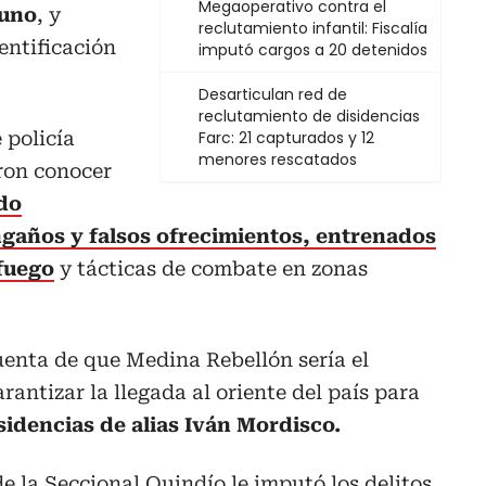
Megaoperativo contra el
guno
, y
reclutamiento infantil: Fiscalía
ntificación
imputó cargos a 20 detenidos
Desarticulan red de
reclutamiento de disidencias
 policía
Farc: 21 capturados y 12
menores rescatados
eron conocer
ido
gaños y falsos ofrecimientos, entrenados
fuego
y tácticas de combate en zonas
uenta de que Medina Rebellón sería el
antizar la llegada al oriente del país para
sidencias de alias Iván Mordisco.
de la Seccional Quindío le imputó los delitos