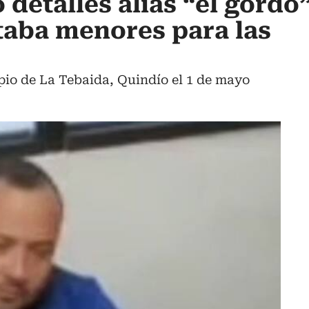
ó detalles alias “el gordo”
taba menores para las
pio de La Tebaida, Quindío el 1 de mayo