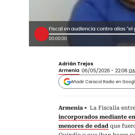
Fiscal en audiencia contra alias "el
00:00:00
Adrián Trejos
Armenia
06/05/2026 - 22:08
G
Añadir Caracol Radio en Goog
Armenia
La Fiscalía entr
incorporados mediante eng
menores de edad
que fuer
Quindío y que iban hacer par