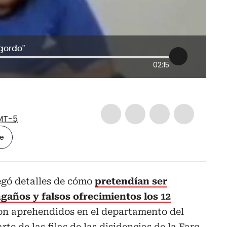
 gordo"
02:15
MT-5
le
egó detalles de cómo
pretendían ser
años y falsos ofrecimientos los 12
on aprehendidos en el departamento del
te de las filas de las disidencias de la Farc