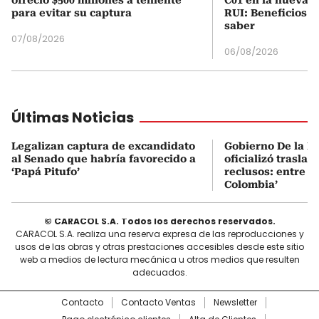
ofreció $500 millones a teniente
C01 en la nueva c
para evitar su captura
RUI: Beneficios y
saber
07/08/2026
06/08/2026
Últimas Noticias
Legalizan captura de excandidato
Gobierno De la Es
al Senado que habría favorecido a
oficializó traslad
‘Papá Pitufo’
reclusos: entre el
Colombia’
© CARACOL S.A. Todos los derechos reservados.
CARACOL S.A. realiza una reserva expresa de las reproducciones y
usos de las obras y otras prestaciones accesibles desde este sitio
web a medios de lectura mecánica u otros medios que resulten
adecuados.
Contacto
Contacto Ventas
Newsletter