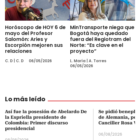
Horóscopo de HOY 6 de
MinTransporte niega que
mayo del Profesor
Bogotá haya quedado
Salomón: Aries y
fuera del Regiotram del
Escorpión mejoren sus
Norte: “Es clave en el
relaciones
proyecto”
C. D
|
C. D
06/05/2026
L. María
|
A. Torres
06/05/2026
Lo más leído
Así fue la posesión de Abelardo De
Se pidió beneplá
la Espriella presidente de
de Alemania, pero
Colombia: Primer discurso
Canciller Rosa Vi
presidencial
06/08/2026
08/08/2026