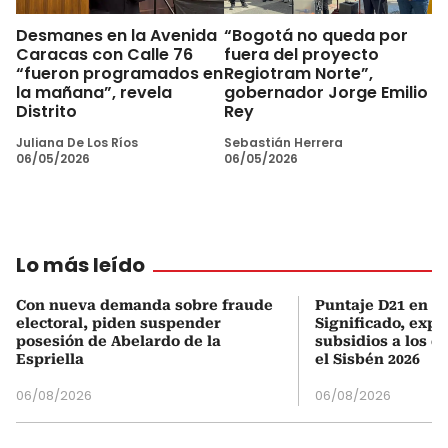
Desmanes en la Avenida
“Bogotá no queda por
Caracas con Calle 76
fuera del proyecto
“fueron programados en
Regiotram Norte”,
la mañana”, revela
gobernador Jorge Emilio
Distrito
Rey
Juliana De Los Ríos
Sebastián Herrera
06/05/2026
06/05/2026
Lo más leído
Con nueva demanda sobre fraude
Puntaje D21 en el
electoral, piden suspender
Significado, expl
posesión de Abelardo de la
subsidios a los q
Espriella
el Sisbén 2026
06/08/2026
06/08/2026