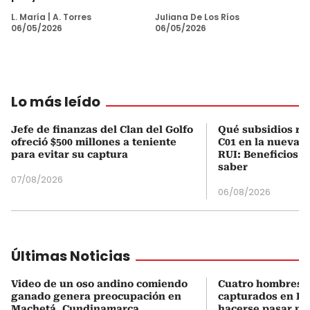
L. María
|
A. Torres
Juliana De Los Ríos
06/05/2026
06/05/2026
Lo más leído
Jefe de finanzas del Clan del Golfo
Qué subsidios rec
ofreció $500 millones a teniente
C01 en la nueva c
para evitar su captura
RUI: Beneficios y
saber
07/08/2026
06/08/2026
Últimas Noticias
Video de un oso andino comiendo
Cuatro hombres 
ganado genera preocupación en
capturados en Bo
Machetá, Cundinamarca
hacerse pasar po