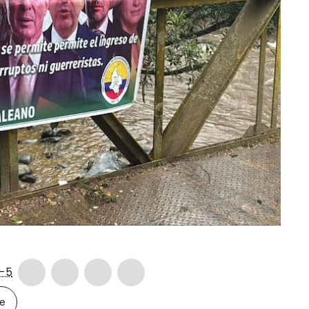
-5
le