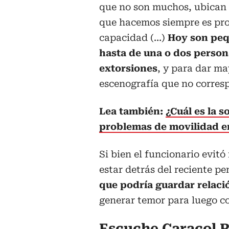
que no son muchos, ubican e
que hacemos siempre es proc
capacidad (…)
Hoy son peq
hasta de una o dos persona
extorsiones
, y para dar ma
escenografía que no corresp
Lea también:
¿Cuál es la s
problemas de movilidad en
Si bien el funcionario evit
estar detrás del reciente p
que podría guardar relac
generar temor para luego c
Escuche Caracol R