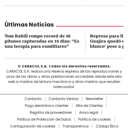
Últimas Noticias
Tom Rahill rompe record de 96
Represa para lle
pitones capturadas en 10 días: “Es
Guajira quedó en 
una terapia para exmilitares”
blanco’ pese a p
© CARACOL S.A. Todos los derechos reservados.
CARACOL S.A. realiza una reserva expresa de las reproducciones y
usos de las obras y otras prestaciones accesibles desde este sitio
web a medios de lectura mecánica u otros medios que resulten
adecuados.
Contacto
Contacto Ventas
Newsletter
Pago electrónico clientes
Alta de Clientes
Registro de proveedores
Aviso legal
Política de Protección de Datos
Política de cookies
Configuración de cookies
Transparencia
Código Ético