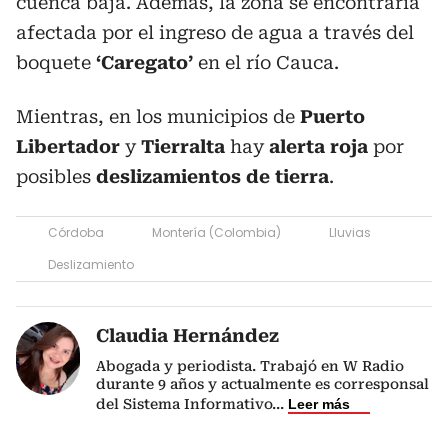
cuenca baja. Además, la zona se encontraría
afectada por el ingreso de agua a través del
boquete
‘Caregato’
en el río Cauca.
Mientras, en los municipios de
Puerto
Libertador
y
Tierralta
hay
alerta roja
por
posibles
deslizamientos de tierra
.
Córdoba
Montería (Colombia)
Lluvias
Deslizamiento
Claudia Hernández
Abogada y periodista. Trabajó en W Radio
durante 9 años y actualmente es corresponsal
del Sistema Informativo
...
Leer más