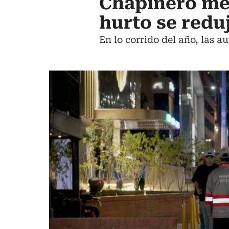
Chapinero mej
hurto se redu
En lo corrido del año, las 