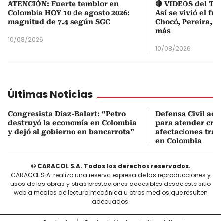
ATENCIÓN: Fuerte temblor en
🔴 VIDEOS del Te
Colombia HOY 10 de agosto 2026:
Así se vivió el fu
magnitud de 7.4 según SGC
Chocó, Pereira, C
más
10/08/2026
10/08/2026
Últimas Noticias
Congresista Díaz-Balart: “Petro
Defensa Civil ac
destruyó la economía en Colombia
para atender cris
y dejó al gobierno en bancarrota”
afectaciones tras
en Colombia
© CARACOL S.A. Todos los derechos reservados.
CARACOL S.A. realiza una reserva expresa de las reproducciones y
usos de las obras y otras prestaciones accesibles desde este sitio
web a medios de lectura mecánica u otros medios que resulten
adecuados.