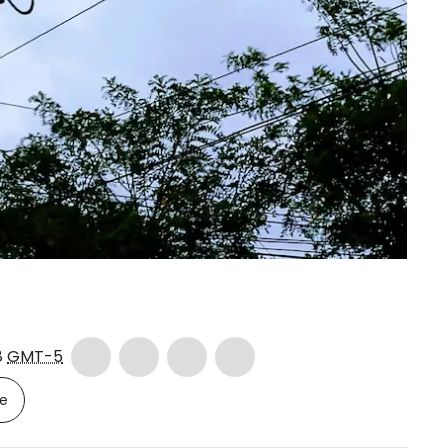
8
GMT-5
le