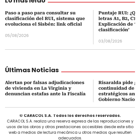
Lo más leído
Paso a paso para consultar su
Puntaje RUI: ¿Qué
clasificación del RUI, sistema que
letras A1, B2, C1 
evoluciona el Sisbén: link oficial
Explicación de ‘
clasificación’
05/08/2026
03/08/2026
Últimas Noticias
Alertan por falsas adjudicaciones
Risaralda pide ga
de vivienda en La Virginia y
continuidad de s
denuncian estafas ante la Fiscalía
estratégicos ante
Gobierno Naciona
© CARACOL S.A. Todos los derechos reservados.
CARACOL S.A. realiza una reserva expresa de las reproducciones y
usos de las obras y otras prestaciones accesibles desde este sitio
web a medios de lectura mecánica u otros medios que resulten
adecuados.