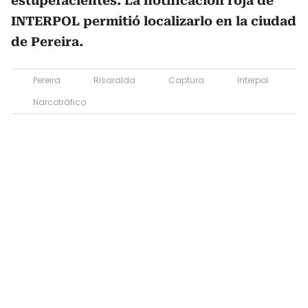
estupefacientes. La notificación roja de
INTERPOL permitió localizarlo en la ciudad
de Pereira.
Pereira
Risaralda
Captura
Interpol
Narcotráfico