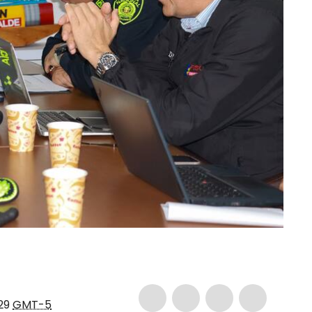
:29
GMT-5