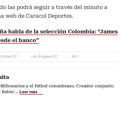
do las podrá seguir a través del minuto a
a web de Caracol Deportes.
ña habla de la selección Colombia: “James
esde el banco”
 United FC
Los Ángeles FC
MLS
uita
Millonarios y el fútbol colombiano. Creador conjunto
l Balón'
...
Leer más