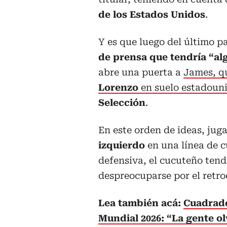
de los Estados Unidos
.
Y es que luego del último pa
de prensa que tendría “al
abre una puerta a
James, qu
Lorenzo
en suelo estadoun
Selección
.
En este orden de ideas, jug
izquierdo
en una línea de c
defensiva, el cucuteño tend
despreocuparse por el retro
Lea también acá:
Cuadrado
Mundial 2026: “La gente olv