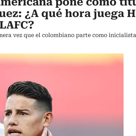
mericana pone como titu
uez: ¿A qué hora juega 
 LAFC?
imera vez que el colombiano parte como inicialist