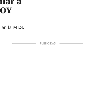
lar a
HOY
a en la MLS.