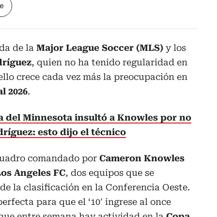
le
da de la
Major League Soccer (MLS)
y los
ríguez
, quien no ha tenido regularidad en
ello crece cada vez más la preocupación en
l 2026
.
 del Minnesota insultó a Knowles por no
íguez: esto dijo el técnico
l cuadro comandado por
Cameron Knowles
Los Angeles FC
, dos equipos que se
de la clasificación en la Conferencia Oeste.
erfecta para que el ‘10′ ingrese al once
 que entre semana hay actividad en la
Copa