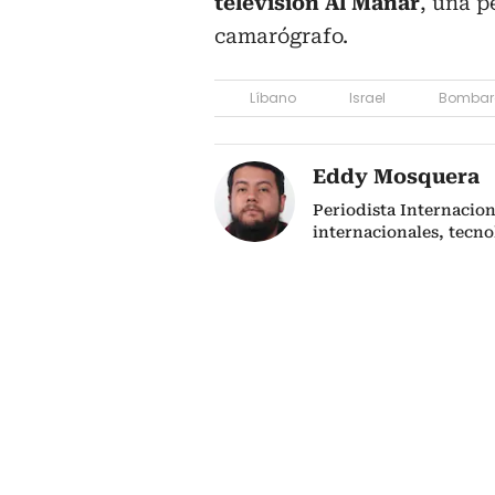
televisión Al Manar
, una p
camarógrafo.
Líbano
Israel
Bombar
Eddy Mosquera
Periodista Internacio
internacionales, tecno