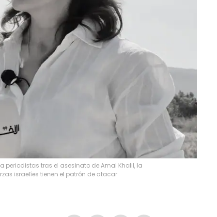
a periodistas tras el asesinato de Amal Khalil, la
rzas israelíes tienen el patrón de atacar