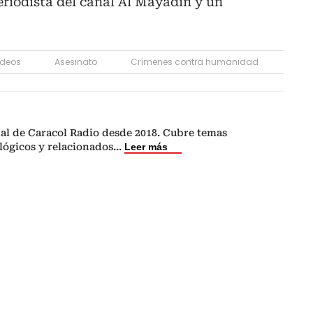
eriodista del canal Al Mayadín y un
deos
Asesinato
Crímenes contra humanidad
nal de Caracol Radio desde 2018. Cubre temas
lógicos y relacionados
...
Leer más