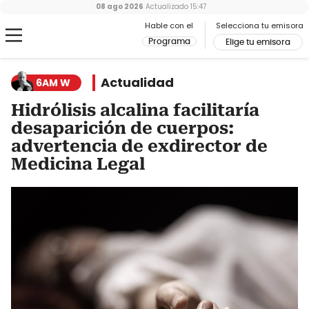
08 ago 2026
Actualizado
15:47
Hable con el
Selecciona tu emisora
Programa
Elige tu emisora
Actualidad
6AM W
Hidrólisis alcalina facilitaría
desaparición de cuerpos:
advertencia de exdirector de
Medicina Legal