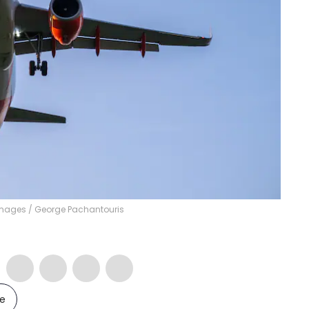
 Images
/
George Pachantouris
le