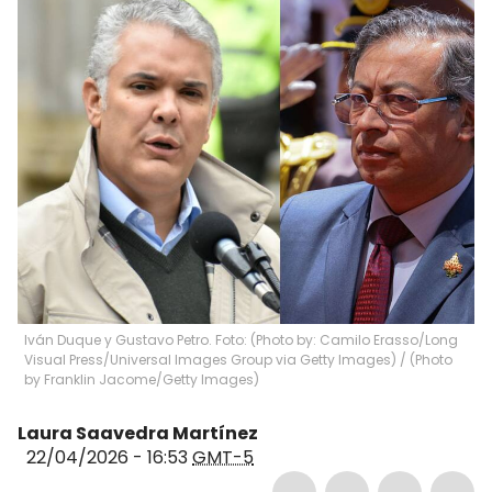
Iván Duque y Gustavo Petro. Foto: (Photo by: Camilo Erasso/Long
Visual Press/Universal Images Group via Getty Images) / (Photo
by Franklin Jacome/Getty Images)
Laura Saavedra Martínez
22/04/2026 - 16:53
GMT-5