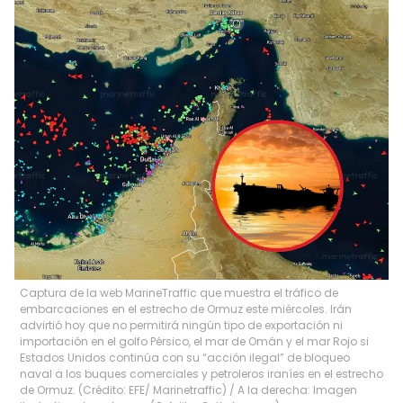
Captura de la web MarineTraffic que muestra el tráfico de
embarcaciones en el estrecho de Ormuz este miércoles. Irán
advirtió hoy que no permitirá ningún tipo de exportación ni
importación en el golfo Pérsico, el mar de Omán y el mar Rojo si
Estados Unidos continúa con su “acción ilegal” de bloqueo
naval a los buques comerciales y petroleros iraníes en el estrecho
de Ormuz. (Crédito: EFE/ Marinetraffic) / A la derecha: Imagen