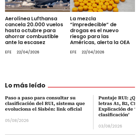
Aerolínea Lufthansa
La mezcla
cancela 20.000 vuelos
“impredecible” de
hasta octubre para
drogas es el nuevo
ahorrar combustible
riesgo para las
ante la escasez
Américas, alerta la OEA
EFE
22/04/2026
EFE
22/04/2026
Lo más leído
Paso a paso para consultar su
Puntaje RUI: ¿Qué
clasificación del RUI, sistema que
letras A1, B2, C1 
evoluciona el Sisbén: link oficial
Explicación de ‘
clasificación’
05/08/2026
03/08/2026