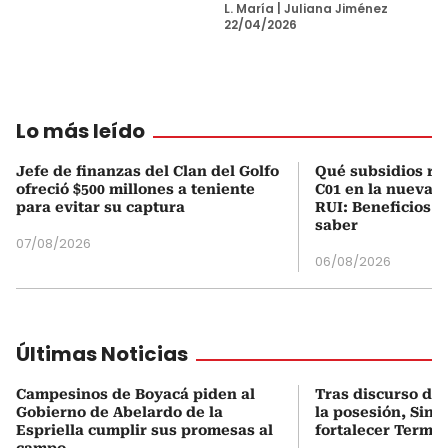
L. María
|
Juliana Jiménez
22/04/2026
Lo más leído
Jefe de finanzas del Clan del Golfo
Qué subsidios rec
ofreció $500 millones a teniente
C01 en la nueva c
para evitar su captura
RUI: Beneficios y
saber
07/08/2026
06/08/2026
Últimas Noticias
Campesinos de Boyacá piden al
Tras discurso del
Gobierno de Abelardo de la
la posesión, Sint
Espriella cumplir sus promesas al
fortalecer Termo
campo