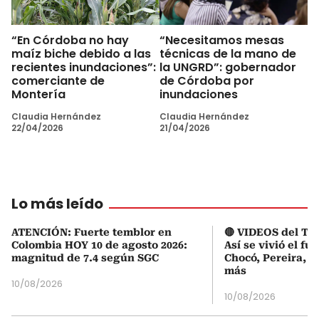
“En Córdoba no hay
“Necesitamos mesas
maíz biche debido a las
técnicas de la mano de
recientes inundaciones”:
la UNGRD”: gobernador
comerciante de
de Córdoba por
Montería
inundaciones
Claudia Hernández
Claudia Hernández
22/04/2026
21/04/2026
Lo más leído
ATENCIÓN: Fuerte temblor en
🔴 VIDEOS del Te
Colombia HOY 10 de agosto 2026:
Así se vivió el fu
magnitud de 7.4 según SGC
Chocó, Pereira, C
más
10/08/2026
10/08/2026