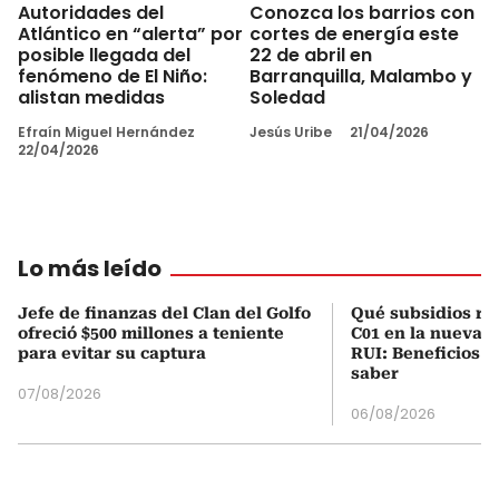
Autoridades del
Conozca los barrios con
Atlántico en “alerta” por
cortes de energía este
posible llegada del
22 de abril en
fenómeno de El Niño:
Barranquilla, Malambo y
alistan medidas
Soledad
Efraín Miguel Hernández
Jesús Uribe
21/04/2026
22/04/2026
Lo más leído
Jefe de finanzas del Clan del Golfo
Qué subsidios rec
ofreció $500 millones a teniente
C01 en la nueva c
para evitar su captura
RUI: Beneficios y
saber
07/08/2026
06/08/2026