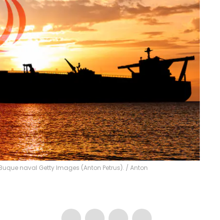
Buque naval Getty Images (Anton Petrus).
/
Anton