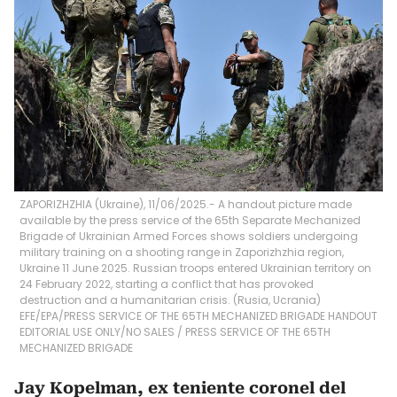
ZAPORIZHZHIA (Ukraine), 11/06/2025.- A handout picture made
available by the press service of the 65th Separate Mechanized
Brigade of Ukrainian Armed Forces shows soldiers undergoing
military training on a shooting range in Zaporizhzhia region,
Ukraine 11 June 2025. Russian troops entered Ukrainian territory on
24 February 2022, starting a conflict that has provoked
destruction and a humanitarian crisis. (Rusia, Ucrania)
EFE/EPA/PRESS SERVICE OF THE 65TH MECHANIZED BRIGADE HANDOUT
EDITORIAL USE ONLY/NO SALES
/
PRESS SERVICE OF THE 65TH
MECHANIZED BRIGADE
Jay Kopelman, ex teniente coronel del