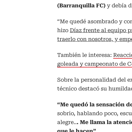
(Barranquilla FC)
y debía d
“Me quedé asombrado y con 
hizo
Díaz frente al equipo pr
traerlo con nosotros, y emp
También le interesa:
Reacci
goleada y campeonato de 
Sobre la personalidad del e
técnico destacó su humildad
“Me quedó la sensación de
sobrio, hablando poco, esc
alegre..
. Me llama la atenc
que le hacen”
.