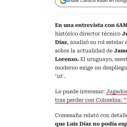
Añadir Caracol Radio en Goog
En una entrevista con 6A
histórico director técnico
J
Díaz
, analizó su rol estelar 
sobre la actualidad de
Jame
Lorenzo.
El uruguayo, mento
moderno exige un despliegue
’10′.
Le puede interesar:
Jugador
tras perder con Colombia: “
Comesaña relató con detal
que Luis Díaz no podía esp