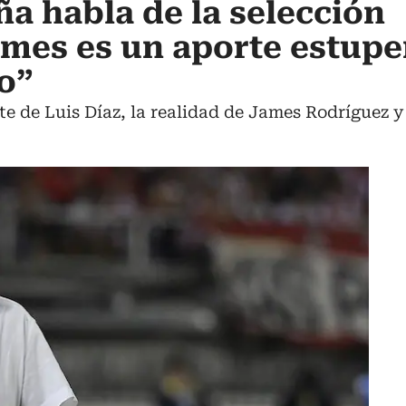
a habla de la selección
ames es un aporte estup
o”
e de Luis Díaz, la realidad de James Rodríguez y 