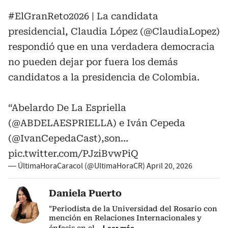
#ElGranReto2026
| La candidata
presidencial, Claudia López (
@ClaudiaLopez
)
respondió que en una verdadera democracia
no pueden dejar por fuera los demás
candidatos a la presidencia de Colombia.
“Abelardo De La Espriella
(
@ABDELAESPRIELLA
) e Iván Cepeda
(
@IvanCepedaCast
),son…
pic.twitter.com/PJziBvwPiQ
— ÚltimaHoraCaracol (@UltimaHoraCR)
April 20, 2026
Daniela Puerto
"Periodista de la Universidad del Rosario con
mención en Relaciones Internacionales y