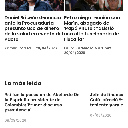
Daniel Briceño denuncia
Petro niega reunión con
ante la Procuraduría
Marín, abogado de
presunto uso de dinero
‘Papá Pitufo’: “asistió
de la salud en evento del
una alta funcionaria de
Pacto
Fiscalía”
Kamila Correa
20/04/2026
Laura Saavedra Martínez
20/04/2026
Lo más leído
Así fue la posesión de Abelardo De
Jefe de finanzas 
la Espriella presidente de
Golfo ofreció $50
Colombia: Primer discurso
teniente para evi
presidencial
07/08/2026
08/08/2026