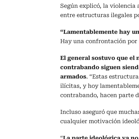
Según explicó, la violencia
entre estructuras ilegales por
“Lamentablemente hay una
Hay una confrontación por el 
El general sostuvo que el n
contrabando siguen siendo
armados
. “Estas estructur
ilícitas, y hoy lamentablemen
contrabando, hacen parte de
Incluso aseguró que muchas
cualquier motivación ideoló
“
La parte ideológica ya no