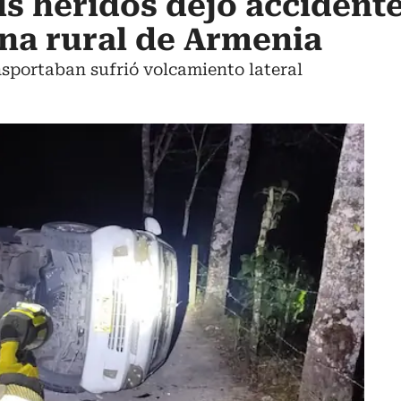
is heridos dejó accident
ona rural de Armenia
ansportaban sufrió volcamiento lateral