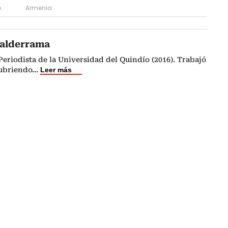
o
Armenia
Valderrama
riodista de la Universidad del Quindío (2016). Trabajó
cubriendo
...
Leer más