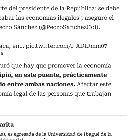
rte del presidente de la República: se debe
cabar las economías ilegales”, aseguró el
Pedro Sánchez (
@PedroSanchezCol
).
haca, en…
pic.twitter.com/JjADtJmm07
26
guró que hay que promover la economía
ipio, en este puente, prácticamente
cio entre ambas naciones.
Afectar este
omía legal de las personas que trabajan
arita
a), es egresada de la Universidad de Ibagué de la