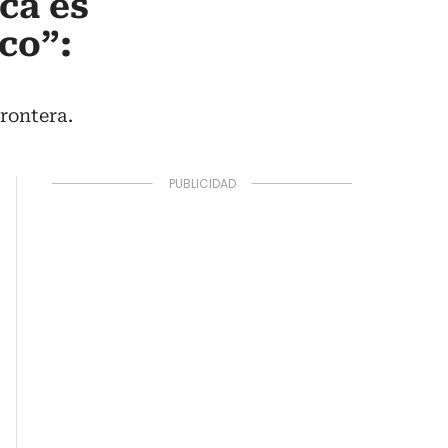
ca es
co”:
frontera.