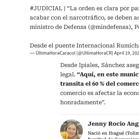
#JUDICIAL
| “La orden es clara por pa
acabar con el narcotráfico, se deben a
ministro de Defensa (
@mindefensa
), 
Desde el puente Internacional Rumic
— ÚltimaHoraCaracol (@UltimaHoraCR)
April 19, 20
Desde Ipiales, Sánchez ase
legal.
“Aquí, en este munic
transita el 60 % del comer
comercio es afectar la econ
honradamente”.
Jenny Rocio Ang
Nació en Ibagué (Tolim