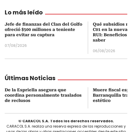
Lo más leído
Jefe de finanzas del Clan del Golfo
Qué subsidios rec
ofreció $500 millones a teniente
C01 en la nueva c
para evitar su captura
RUI: Beneficios y
saber
07/08/2026
06/08/2026
Últimas Noticias
De la Espriella asegura que
Muere fiscal espe
coordina personalmente traslados
Barranquilla tra
de reclusos
estético
© CARACOL S.A. Todos los derechos reservados.
CARACOL S.A. realiza una reserva expresa de las reproducciones y
usos de las obras y otras prestaciones accesibles desde este sitio