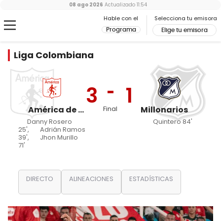
08 ago 2026
Actualizado
11:54
Hable con el
Selecciona tu emisora
Programa
Elige tu emisora
Liga Colombiana
3
1
América de Cali
Final
Millonarios
Danny Rosero
Quintero 84'
25',
Adrián Ramos
39',
Jhon Murillo
71'
DIRECTO
ALINEACIONES
ESTADÍSTICAS