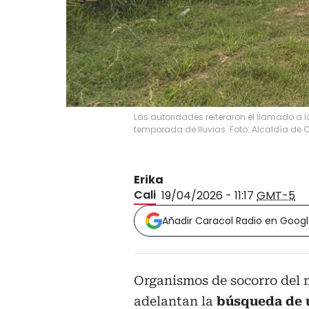
Las autoridades reiteraron el llamado a l
temporada de lluvias. Foto: Alcaldía de 
Erika
Cali
19/04/2026 - 11:17
GMT-5
Añadir Caracol Radio en Goog
Organismos de socorro del 
adelantan la
búsqueda de 