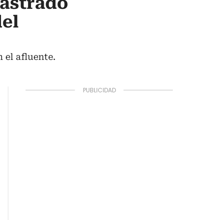
rastrado
del
el afluente.