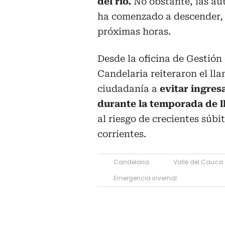
del río.
No obstante, las aut
ha comenzado a descender, l
próximas horas.
Desde la oficina de Gestión
Candelaria reiteraron el ll
ciudadanía a
evitar ingresa
durante la temporada de l
al riesgo de crecientes súbi
corrientes.
Candelaria
Valle del Cauca
Emergencia invernal