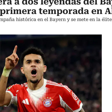
era a dos leyendas del B
 primera temporada en 
paña histórica en el Bayern y se mete en la élite 