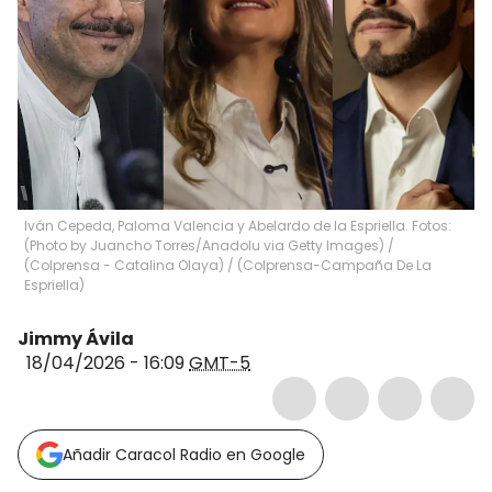
Iván Cepeda, Paloma Valencia y Abelardo de la Espriella. Fotos:
(Photo by Juancho Torres/Anadolu via Getty Images) /
(Colprensa - Catalina Olaya) / (Colprensa-Campaña De La
Espriella)
Jimmy Ávila
18/04/2026 - 16:09
GMT-5
Añadir Caracol Radio en Google