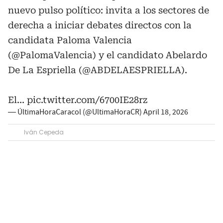
nuevo pulso político: invita a los sectores de
derecha a iniciar debates directos con la
candidata Paloma Valencia
(
@PalomaValencia
) y el candidato Abelardo
De La Espriella (
@ABDELAESPRIELLA
).
El…
pic.twitter.com/6700IE28rz
— ÚltimaHoraCaracol (@UltimaHoraCR)
April 18, 2026
Iván Cepeda