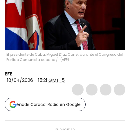
El presidente de Cuba, Miguel Díaz Canel, durante el Congreso del
Partido Comunista cubano
/
.
(
AFP
)
EFE
18/04/2026 - 15:21
GMT-5
Añadir Caracol Radio en Google