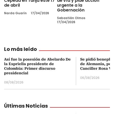
Cepeda en Tunja este 17
de vía y pide acción
de abril
urgente a la
Gobernación
Narda Guarín
17/04/2026
Sebastián Olmos
17/04/2026
Lo más leído
Así fue la posesión de Abelardo De
Se pidió beneplá
la Espriella presidente de
de Alemania, pero
Colombia: Primer discurso
Canciller Rosa Vi
presidencial
06/08/2026
08/08/2026
Últimas Noticias