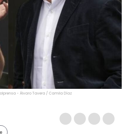
Colprensa - Álvaro Tavera / Camila Díaz
le