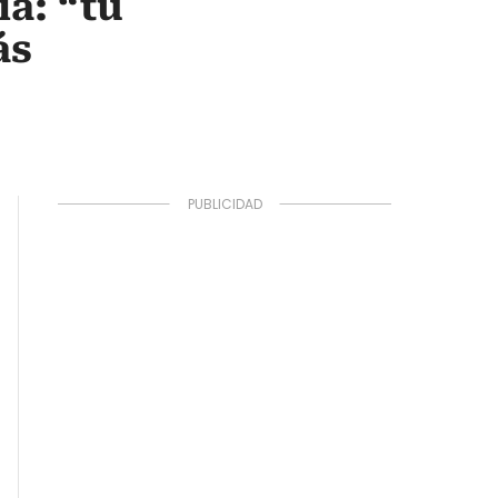
ia: “tu
ás