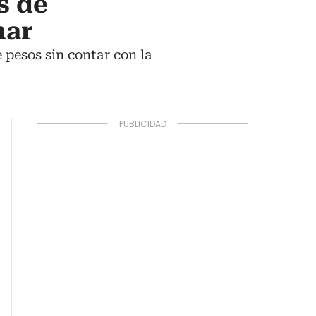
s de
mar
pesos sin contar con la