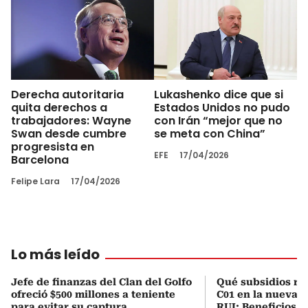
Derecha autoritaria
Lukashenko dice que si
quita derechos a
Estados Unidos no pudo
trabajadores: Wayne
con Irán “mejor que no
Swan desde cumbre
se meta con China”
progresista en
EFE
17/04/2026
Barcelona
Felipe Lara
17/04/2026
Lo más leído
Jefe de finanzas del Clan del Golfo
Qué subsidios rec
ofreció $500 millones a teniente
C01 en la nueva c
para evitar su captura
RUI: Beneficios y