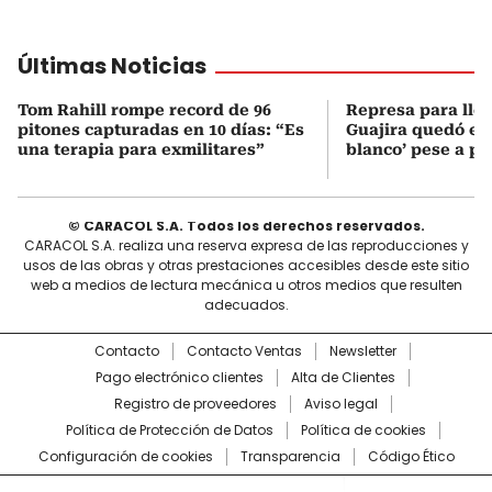
Últimas Noticias
Tom Rahill rompe record de 96
Represa para lle
pitones capturadas en 10 días: “Es
Guajira quedó en 
una terapia para exmilitares”
blanco’ pese a p
© CARACOL S.A. Todos los derechos reservados.
CARACOL S.A. realiza una reserva expresa de las reproducciones y
usos de las obras y otras prestaciones accesibles desde este sitio
web a medios de lectura mecánica u otros medios que resulten
adecuados.
Contacto
Contacto Ventas
Newsletter
Pago electrónico clientes
Alta de Clientes
Registro de proveedores
Aviso legal
Política de Protección de Datos
Política de cookies
Configuración de cookies
Transparencia
Código Ético