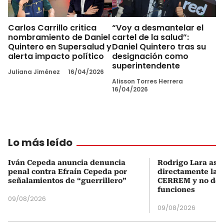
Carlos Carrillo critica
“Voy a desmantelar el
nombramiento de Daniel
cartel de la salud”:
Quintero en Supersalud y
Daniel Quintero tras su
alerta impacto político
designación como
superintendente
Juliana Jiménez
16/04/2026
Alisson Torres Herrera
16/04/2026
Lo más leído
Iván Cepeda anuncia denuncia
Rodrigo Lara asu
penal contra Efraín Cepeda por
directamente la P
señalamientos de “guerrillero”
CERREM y no del
funciones
09/08/2026
09/08/2026