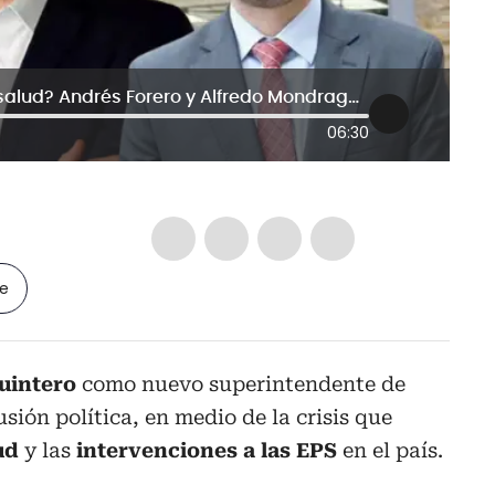
¿Daniel Quintero politizará la Supersalud? Andrés Forero y Alfredo Mondragón debaten
06:30
le
uintero
como nuevo superintendente de
sión política, en medio de la crisis que
lud
y las
intervenciones a las EPS
en el país.