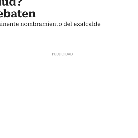
alud?
ebaten
nminente nombramiento del exalcalde