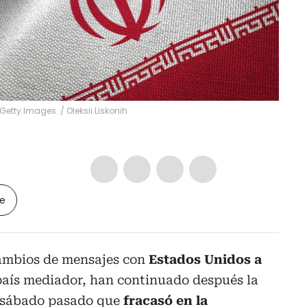
 Getty Images.
/
Oleksii Liskonih
le
cambios de mensajes con
Estados Unidos a
país mediador, han continuado después la
 sábado pasado que
fracasó en la