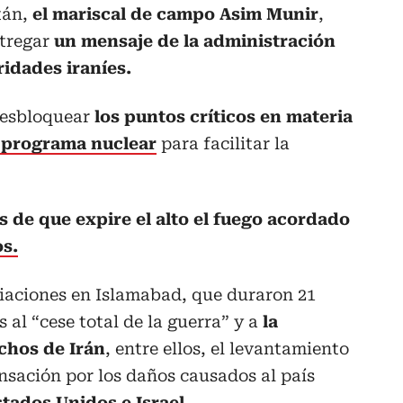
stán,
el mariscal de campo Asim Munir
,
ntregar
un mensaje de la administración
idades iraníes.
desbloquear
los puntos críticos en materia
l programa nuclear
para facilitar la
as de que expire el alto el fuego acordado
os.
ciaciones en Islamabad, que duraron 21
 al “cese total de la guerra” y a
la
chos de Irán
, entre ellos, el levantamiento
nsación por los daños causados al país
stados Unidos e Israel.