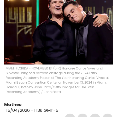
MIAMI, FLORIDA - NOVEMBER 13: (L-R) Honoree Carlos Vives and
Silvestre Dangond perform onstage during the 2024 Latin
Recording Academy Person of The Year Honoring Carlos Vives at
Miami Beach Convention Center on November 13, 2024 in Miami,
Florida. (Photo by John Parra/Getty Images for The Latin
Recording Academy)
/
John Parra
Matheo
15/04/2026 - 11:38
GMT-5