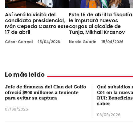
Así será la visita del
Este 15 de abril la fiscalía
candidato presidencial,
le imputará nuevos
Iván Cepeda Castro este
cargos al alcalde de
17 de abril
Tunja, Mikhail Krasnov
César Correal
15/04/2026
Narda Guarín
15/04/2026
Lo más leído
Jefe de finanzas del Clan del Golfo
Qué subsidios rec
ofreció $500 millones a teniente
C01 en la nueva c
para evitar su captura
RUI: Beneficios y
saber
07/08/2026
06/08/2026