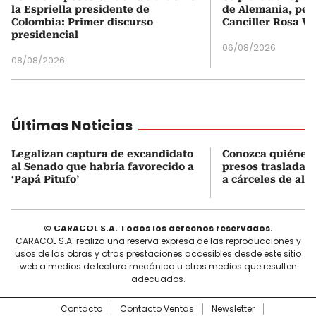
la Espriella presidente de
de Alemania, pero
Colombia: Primer discurso
Canciller Rosa Vi
presidencial
06/08/2026
08/08/2026
Últimas Noticias
Legalizan captura de excandidato
Conozca quiénes 
al Senado que habría favorecido a
presos trasladad
‘Papá Pitufo’
a cárceles de alt
© CARACOL S.A. Todos los derechos reservados.
CARACOL S.A. realiza una reserva expresa de las reproducciones y
usos de las obras y otras prestaciones accesibles desde este sitio
web a medios de lectura mecánica u otros medios que resulten
adecuados.
Contacto
Contacto Ventas
Newsletter