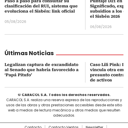
Paso a paso para consultar su
Puntaje D21 en el
clasificación del RUI, sistema que
Significado, expl
evoluciona el Sisbén: link oficial
subsidios a los q
el Sisbén 2026
05/08/2026
06/08/2026
Últimas Noticias
Legalizan captura de excandidato
Caso Lili Pink: La
al Senado que habría favorecido a
vincula otra emp
‘Papá Pitufo’
presunto contrab
de activos
© CARACOL S.A. Todos los derechos reservados.
CARACOL S.A. realiza una reserva expresa de las reproducciones y
usos de las obras y otras prestaciones accesibles desde este sitio
web a medios de lectura mecánica u otros medios que resulten
adecuados.
Contacto
Contacto Ventas
Newsletter